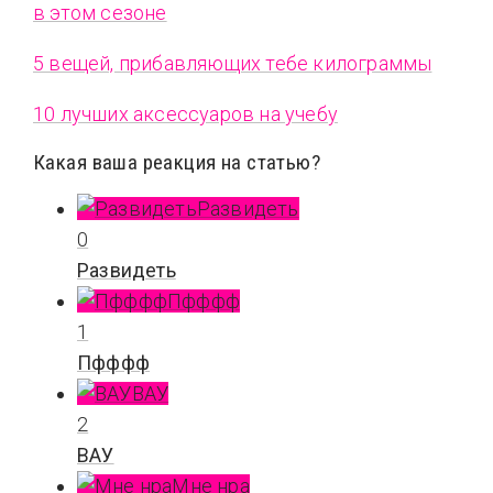
в этом сезоне
5 вещей, прибавляющих тебе килограммы
10 лучших аксессуаров на учебу
Какая ваша реакция на статью?
Развидеть
0
Развидеть
Пфффф
1
Пфффф
ВАУ
2
ВАУ
Мне нра