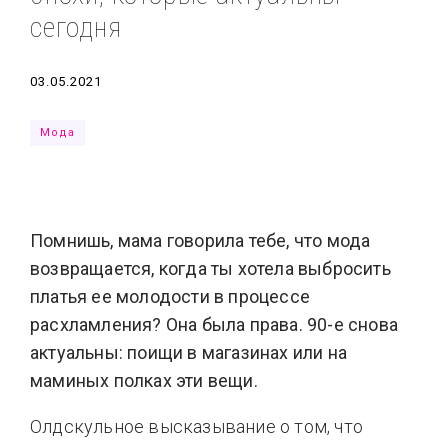
сегодня
Типсы
Тренды
Тренды
Ты сможешь
Это любовь
Дата
03.05.2021
Мода
Помнишь, мама говорила тебе, что мода
возвращается, когда ты хотела выбросить
платья ее молодости в процессе
расхламления? Она была права. 90-е снова
актуальны: поищи в магазинах или на
маминых полках эти вещи.
Олдскульное высказывание о том, что