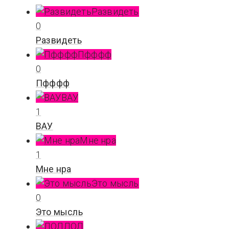
Развидеть
0
Развидеть
Пфффф
0
Пфффф
ВАУ
1
ВАУ
Мне нра
1
Мне нра
Это мысль
0
Это мысль
ЛОЛ