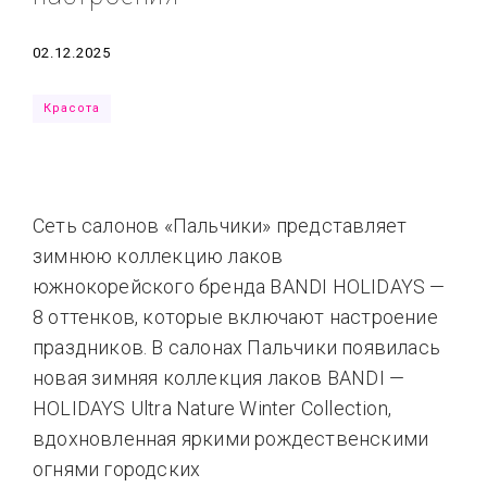
Типсы
Тренды
Тренды
Ты сможешь
Дата
02.12.2025
Это любовь
Красота
Сеть салонов «Пальчики» представляет
зимнюю коллекцию лаков
южнокорейского бренда BANDI HOLIDAYS —
8 оттенков, которые включают настроение
праздников. В салонах Пальчики появилась
новая зимняя коллекция лаков BANDI —
HOLIDAYS Ultra Nature Winter Collection,
вдохновленная яркими рождественскими
огнями городских