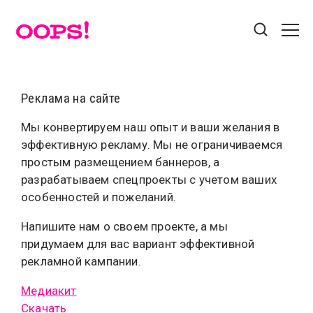
Поиск
Звезды
Реклама на сайте
Красота
Мы конвертируем наш опыт и ваши желания в
Лайфхак
Разделы
эффективную рекламу. Мы не ограничиваемся
Мода
Афиша
простым размещением баннеров, а
Без рубрики
Бэкстейдж
Гороскоп
разрабатываем спецпроекты с учетом ваших
Гороскопы
Еда
Звезды
Звезды
Контакты
особенностей и пожеланий.
Знаменитости
Игры
Интернет
Истории
Пользовательское соглашение
Напишите нам о своем проекте, а мы
Красота
Лайфхак
Мастер-классы
Мода
Реклама на сайте
придумаем для вас вариант эффективной
рекламной кампании.
Мотиватор
Новости
Новости
Новости
Новости
Номинации
Профайл
Прямой эфир
Медиакит
Скачать
Социальные сети
Путешествия
Стайл
Твой выбор
Тесты