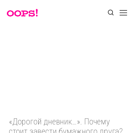
Поиск
Звезды
Красота
Лайфхак
Разделы
Мода
Афиша
Без рубрики
Бэкстейдж
Гороскоп
Гороскопы
Еда
Звезды
Звезды
Контакты
Знаменитости
Игры
Интернет
Истории
Пользовательское соглашение
Красота
Лайфхак
Мастер-классы
Мода
Реклама на сайте
Мотиватор
Новости
Новости
Новости
«Дорогой дневник…». Почему
Новости
Номинации
Профайл
Прямой эфир
стоит завести бумажного друга?
Социальные сети
Путешествия
Стайл
Твой выбор
Тесты