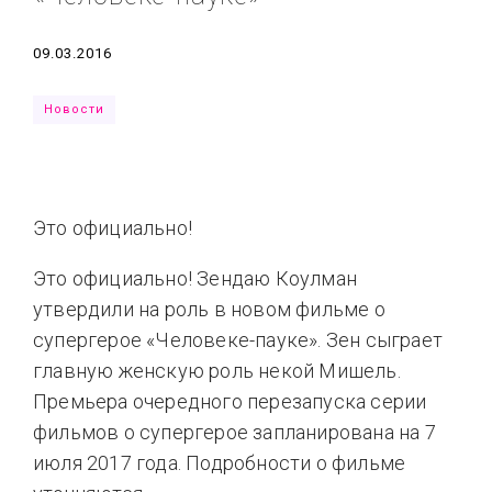
Типсы
Тренды
Тренды
Ты сможешь
Дата
09.03.2016
Это любовь
Новости
Это официально!
Это официально! Зендаю Коулман
утвердили на роль в новом фильме о
супергерое «Человеке-пауке». Зен сыграет
главную женскую роль некой Мишель.
Премьера очередного перезапуска серии
фильмов о супергерое запланирована на 7
июля 2017 года. Подробности о фильме