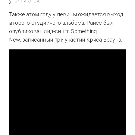
уточняются.
Также этом году у певицы ожидается выход
второго студийного альбома. Ранее был
опубликован лид-сингл Something
New, записанный при участии Криса Брауна.