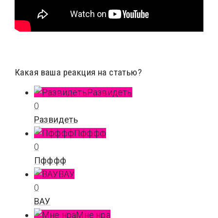
Какая ваша реакция на статью?
Развидеть
0
Развидеть
Пфффф
0
Пфффф
ВАУ
0
ВАУ
Мне нра