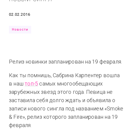
Типсы
Тренды
Тренды
Ты сможешь
Дата
02.02.2016
Это любовь
Новости
Релиз новинки запланирован на 19 февраля.
Как ты помнишь, Сабрина Карпентер вошла
в наш
топ-5
самых многообещающих
зарубежных звезд этого года. Певица не
заставила себя долго ждать и объявила о
записи нового сингла под названием «Smoke
& Fire», релиз которого запланирован на 19
февраля.