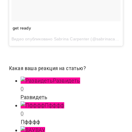
get ready
Видео опубликовано Sabrina Carpenter (@sabrinacarpenter)
Какая ваша реакция на статью?
Развидеть
0
Развидеть
Пфффф
0
Пфффф
ВАУ