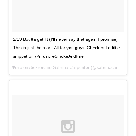
2/19 Boutta get lit (I'll never say that again I promise)
This is just the start. All for you guys. Check out a little
snippet on @music #SmokeAndFire
Фото опубликовано Sabrina Carpenter (@sabrinacarpenter)
Ф