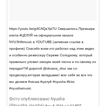
https://youtu.be/gACAQaYpI7U Свершилось Премьера
клипа #ЦЕЛУЙ на официальном канале
NYUSHAmusic в YOUTUBE (активная ссылка в
профиле) Спасибо всем кто работал над этим видео
и особенно режиссеру Сереже Солодкому, который
правильно уловил эмоции моей песни и по-своему их
передал!!!И дорогой @oksana_shur как co-
продюсеру,которая вкладывает всю себя во все что
мы делаем️ #нюша #целуй #nyusha #kiss
#nyushamusic
Фото опубликовано Nyusha
(@nyusha_nyusha)
Июн 8 2016 в 1:02 PDT