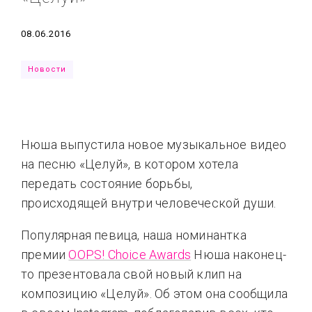
Типсы
Тренды
Тренды
Ты сможешь
Дата
08.06.2016
Это любовь
Новости
Нюша выпустила новое музыкальное видео
на песню «Целуй», в котором хотела
передать состояние борьбы,
происходящей внутри человеческой души.
Популярная певица, наша номинантка
премии
OOPS! Choice Awards
Нюша наконец-
то презентовала свой новый клип на
композицию «Целуй». Об этом она сообщила