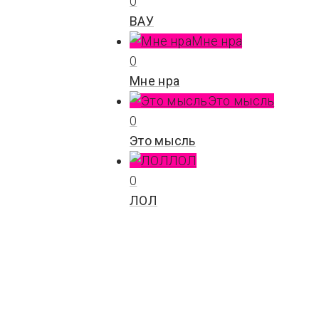
0
ВАУ
Мне нра
0
Мне нра
Это мысль
0
Это мысль
ЛОЛ
0
ЛОЛ