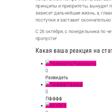
принципы и приоритеты, вынудит п
зависит дальнейшая жизнь, а, глав
поступки и заставит окончательно
С 26 октября, с понедельника по че
пропусти!
Какая ваша реакция на ста
Развидеть
0
Развидеть
Пфффф
0
Пфффф
ВАУ