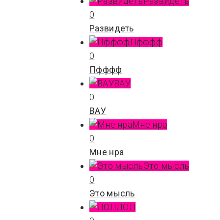
Развидеть
0
Развидеть
Пфффф
0
Пфффф
ВАУ
0
ВАУ
Мне нра
0
Мне нра
Это мысль
0
Это мысль
ЛОЛ