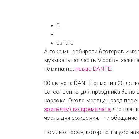
Типсы
Тре
Это любовь
0
0
share
А пока мы собирали блогеров и их
музыкальная часть Москвы зажига
номинанта,
певца DANTE
.
30 августа DANTE отметил 28-летие
Естественно, для праздника было
караоке. Около месяца назад певе
зрителям) во время чата
, что план
честь дня рождения, — и обещание
Помимо песен, которые ты уже на