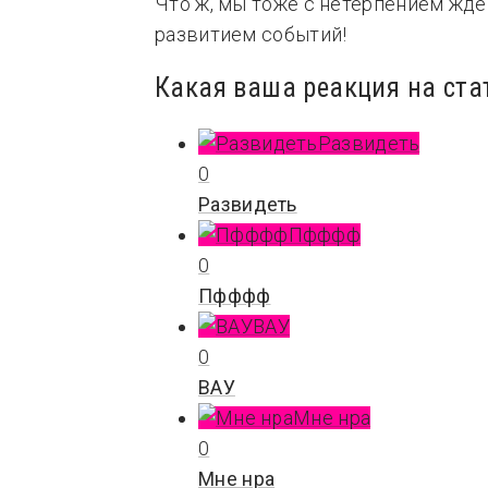
Что ж, мы тоже с нетерпением жде
развитием событий!
Какая ваша реакция на ста
Развидеть
0
Развидеть
Пфффф
0
Пфффф
ВАУ
0
ВАУ
Мне нра
0
Мне нра