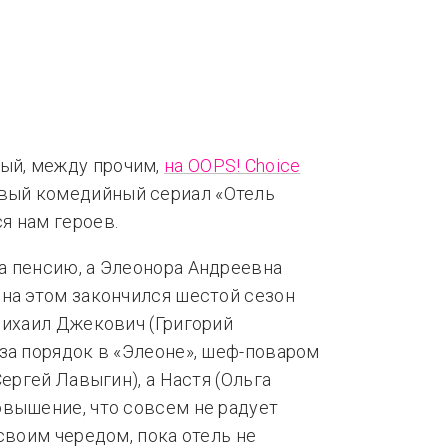
нды
Тренды
ный, между прочим,
на OOPS! Choice
овый комедийный сериал «Отель
я нам героев.
а пенсию, а Элеонора Андреевна
на этом закончился шестой сезон
Михаил Джекович (Григорий
за порядок в «Элеоне», шеф-поваром
Сергей Лавыгин), а Настя (Ольга
овышение, что совсем не радует
своим чередом, пока отель не