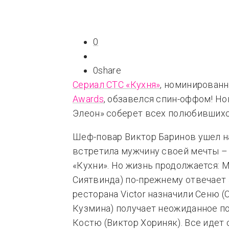
Типсы
Тре
Это любовь
0
0
share
Сериал СТС «Кухня»
, номинирован
Awards
, обзавелся спин-оффом! Н
Элеон» соберет всех полюбившихс
Шеф-повар Виктор Баринов ушел н
встретила мужчину своей мечты – 
«Кухни». Но жизнь продолжается: 
Сиятвинда) по-прежнему отвечает 
ресторана Victor назначили Сеню (
Кузмина) получает неожиданное п
Костю (Виктор Хориняк). Все идет 