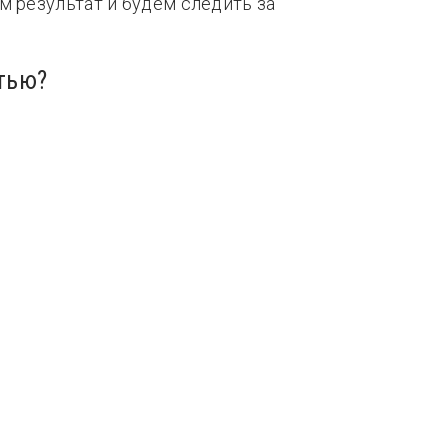
м результат и будем следить за
тью?