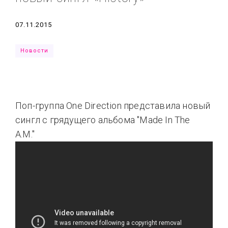
Типсы
Тренды
Тренды
Ты сможешь
Дата
07.11.2015
Это любовь
Новости
Поп-группа One Direction представила новый
сингл с грядущего альбома "Made In The
A.M."