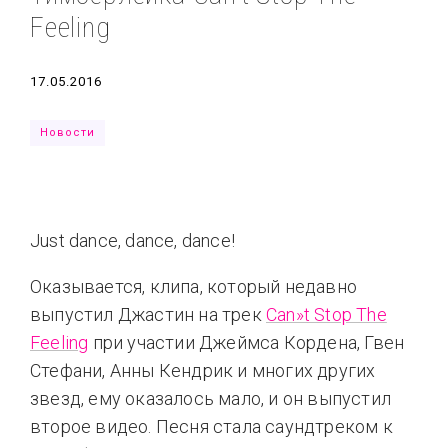
Feeling
Типсы
Тренды
Тренды
Ты сможешь
Это любовь
Дата
17.05.2016
Новости
Just dance, dance, dance!
Оказывается, клипа, который недавно
выпустил Джастин на трек
Can»t Stop The
Feeling
при участии Джеймса Кордена, Гвен
Стефани, Анны Кендрик и многих других
звезд, ему оказалось мало, и он выпустил
второе видео. Песня стала саундтреком к