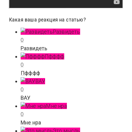
Какая ваша реакция на статью?
Развидеть
0
Развидеть
Пфффф
0
Пфффф
ВАУ
0
ВАУ
Мне нра
0
Мне нра
Это мысль