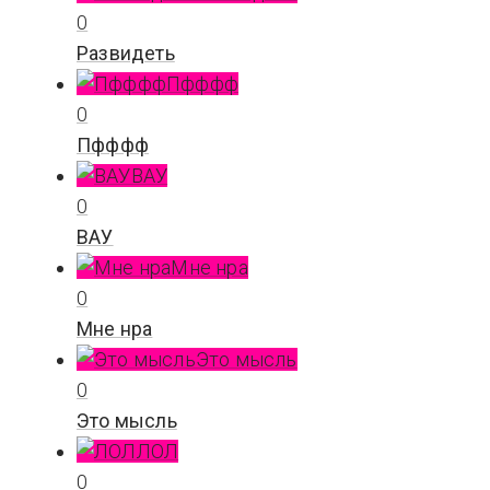
0
Развидеть
Пфффф
0
Пфффф
ВАУ
0
ВАУ
Мне нра
0
Мне нра
Это мысль
0
Это мысль
ЛОЛ
0