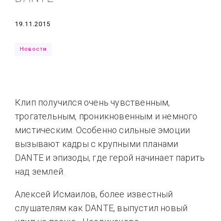
Типсы
Тренды
Тренды
Ты сможешь
Дата
19.11.2015
Это любовь
Новости
Клип получился очень чувственным,
трогательным, проникновенным и немного
мистическим. Особенно сильные эмоции
вызывают кадры с крупными планами
DANTE и эпизоды, где герой начинает парить
над землей.
Алексей Исмаилов, более известный
слушателям как DANTE, выпустил новый