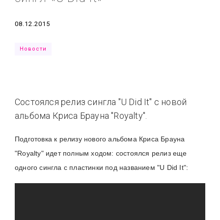
Типсы
Тренды
Тренды
Ты сможешь
Дата
08.12.2015
Это любовь
Новости
Состоялся релиз сингла "U Did It" с новой
альбома Криса Брауна "Royalty".
Подготовка к релизу нового альбома Криса Брауна
"Royalty" идет полным ходом: состоялся релиз еще
одного сингла с пластинки под названием "U Did It":