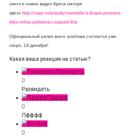
сингл и новое видео Криса смотри
здесь
http://oops.ru/zvezdy/novosti/kris-braun-perenes-
datu-reliza-alyboma-i-vypustil-klip
Официальный релиз всего альбома состоится уже
скоро, 18 декабря!
Какая ваша реакция на статью?
Развидеть
0
Развидеть
Пфффф
0
Пфффф
ВАУ
0