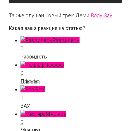
Также слушай новый трек Деми
Body Say
.
Какая ваша реакция на статью?
Развидеть
0
Развидеть
Пфффф
0
Пфффф
ВАУ
0
ВАУ
Мне нра
0
Мне нра