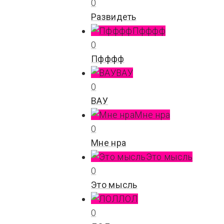
0
Развидеть
Пфффф
0
Пфффф
ВАУ
0
ВАУ
Мне нра
0
Мне нра
Это мысль
0
Это мысль
ЛОЛ
0