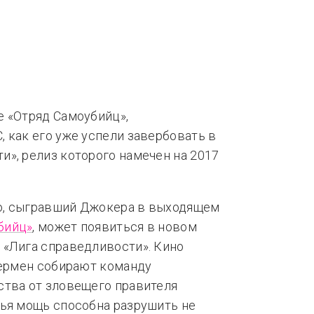
нды
Тренды
е «Отряд Самоубийц»,
 как его уже успели завербовать в
», релиз которого намечен на 2017
о, сыгравший Джокера в выходящем
бийц»
, может появиться в новом
 «Лига справедливости». Кино
пермен собирают команду
ства от зловещего правителя
чья мощь способна разрушить не