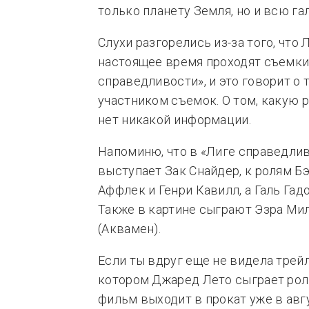
только планету Земля, но и всю га
Слухи разгорелись из-за того, что 
настоящее время проходят съемки
справедливости», и это говорит о т
участником съемок. О том, какую 
нет никакой информации.
Напоминю, что в «Лиге справедли
выступает Зак Снайдер, к ролям Б
Аффлек и Генри Кавилл, а Галь Га
Также в картине сыграют Эзра Ми
(Аквамен).
Если ты вдруг еще не видела трей
котором Джаред Лето сыграет роль
фильм выходит в прокат уже в авг