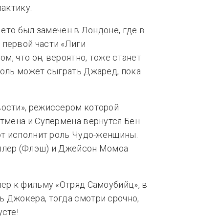
лактику.
Лето был замечен в Лондоне, где в
 первой части «Лиги
ом, что он, вероятно, тоже станет
роль может сыграть Джаред, пока
вости», режиссером которой
этмена и Супермена вернутся Бен
дот исполнит роль Чудо-женщины.
ллер (Флэш) и Джейсон Момоа
лер к фильму «Отряд Самоубийц», в
 Джокера, тогда смотри срочно,
усте!