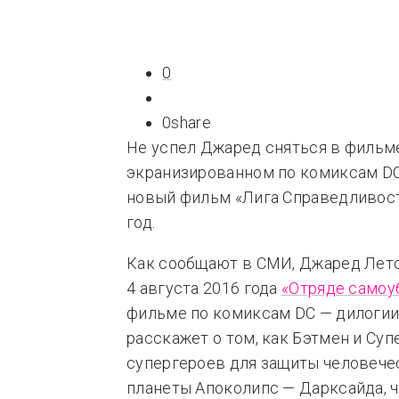
Типсы
Тре
Это любовь
0
0
share
Не успел Джаред сняться в фильм
экранизированном по комиксам DC,
новый фильм «Лига Справедливости
год.
Как сообщают в СМИ, Джаред Лет
4 августа 2016 года
«Отряде самоу
фильме по комиксам DC — дилогии
расскажет о том, как Бэтмен и Су
супергероев для защиты человече
планеты Апоколипс — Дарксайда, 