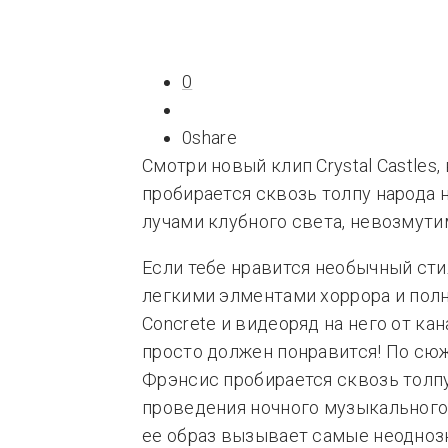
Типсы
Тре
Это любовь
0
0
share
Смотри новый клип Crystal Castles
пробирается сквозь толпу народа 
лучами клубного света, невозмутим
Если тебе нравится необычный ст
легкими элментами хоррора и полн
Concrete и видеоряд на него от кан
просто должен понравится! По сюж
Фрэнсис пробирается сквозь толп
проведения ночного музыкального 
ее образ вызывает самые неодно