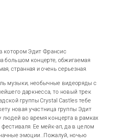
нды
Тренды
, в котором Эдит Франсис
на большом концерте, обжигаемая
ая, странная и очень серьезная.
иль музыки, необычные видеоряды с
ейшего даркнесса, то новый трек
адской группы Crystal Castles тебе
ету новая участница группы Эдит
у людей во время концерта в рамках
фестиваля. Ее мейк-ап, да в целом
значные эмоции…Пожалуй, ночью