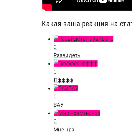
Какая ваша реакция на ста
Развидеть
0
Развидеть
Пфффф
0
Пфффф
ВАУ
0
ВАУ
Мне нра
0
Мне нра