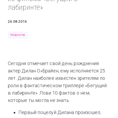
лабиринте»
Типсы
Тренды
Тренды
Ты сможешь
Это любовь
Дата
26.08.2016
Новости
Сегодня отмечает свой день рожднения
актер Дилан О»Брайен, ему исполняется 25
лет. Дилан наиболее известен зрителям по
роли в фантастическом триллере «Бегущий
в лабиринте». Лови 10 фактов о нем,
которые ты могла не знать.
Первый поцелуй Дилана произошел,