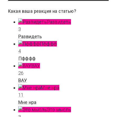
Какая ваша реакция на статью?
Развидеть
3
Развидеть
Пфффф
4
Пфффф
ВАУ
26
ВАУ
Мне нра
11
Мне нра
Это мысль
3