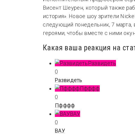
Висент Шеурен, который также ра
история». Новое шоу зрители Nicke
следующий понедельник, 7 марта, в
героями, чтобы вместе с ними оку
Какая ваша реакция на ста
Развидеть
0
Развидеть
Пфффф
0
Пфффф
ВАУ
0
ВАУ