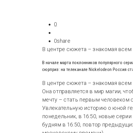
Типсы
Тре
Это любовь
0
0
share
В центре сюжета – знакомая всем 
В начале марта поклонников популярного сер
сюрприз: на телеканале Nickelodeon Россия с
В центре сюжета – знакомая всем 
Она отправляется в мир магии, ч
мечту – стать первым человеком 
Увлекательную историю о юной гер
понедельник, в 16:50, новые сери
будням в 16:50, повтор предыдущих
московскому времени).