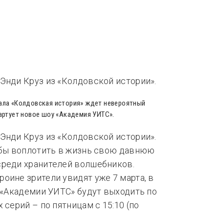
нды
Тренды
Энди Круз из «Колдовской истории».
иала «Колдовская история» ждет невероятный
тартует новое шоу «Академия УИТС».
Энди Круз из «Колдовской истории».
тобы воплотить в жизнь свою давнюю
среди хранителей волшебников.
оине зрители увидят уже 7 марта, в
и «Академии УИТС» будут выходить по
 серий – по пятницам с 15:10 (по