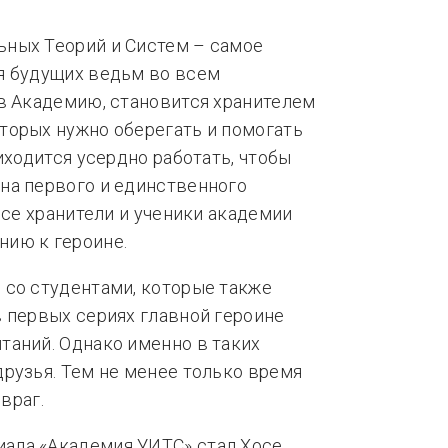
ных Теорий и Систем – самое
я будущих ведьм во всем
в Академию, становится хранителем
торых нужно оберегать и помогать
иходится усердно работать, чтобы
на первого и единственного
все хранители и ученики академии
ию к героине.
 со студентами, которые также
 первых сериях главной героине
таний. Однако именно в таких
рузья. Тем не менее только время
 враг.
ала «Академия УИТС» стал Хосе