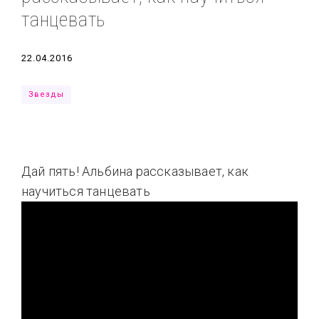
танцевать
Типсы
Тренды
Тренды
Ты сможешь
Это любовь
Дата
22.04.2016
Звезды
Дай пять! Альбина рассказывает, как
научиться танцевать