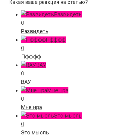
Какая ваша реакция на статью?
Развидеть
0
Развидеть
Пфффф
0
Пфффф
ВАУ
0
ВАУ
Мне нра
0
Мне нра
Это мысль
0
Это мысль