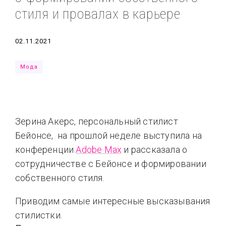
стиля и провалах в карьере
Типсы
Тренды
Тренды
Ты сможешь
Это любовь
Дата
02.11.2021
Мода
Зерина Акерс, персональный стилист
Бейонсе, на прошлой неделе выступила на
конференции
Adobe Max
и рассказала о
сотрудничестве с Бейонсе и формировании
собственного стиля.
Приводим самые интересные высказывания
стилистки.