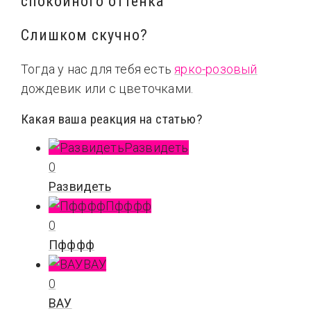
спокойного оттенка
Слишком скучно?
Тогда у нас для тебя есть
ярко-розовый
дождевик или с цветочками.
Какая ваша реакция на статью?
Развидеть
0
Развидеть
Пфффф
0
Пфффф
ВАУ
0
ВАУ