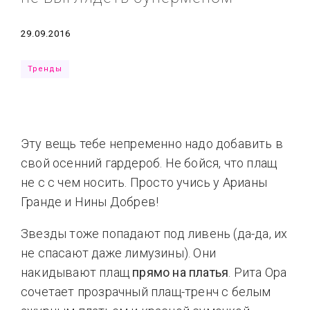
Типсы
Тренды
Тренды
Ты сможешь
Дата
29.09.2016
Это любовь
Тренды
Эту вещь тебе непременно надо добавить в
свой осенний гардероб. Не бойся, что плащ
не с с чем носить. Просто учись у Арианы
Гранде и Нины Добрев!
Звезды тоже попадают под ливень (да-да, их
не спасают даже лимузины). Они
накидывают плащ
прямо на платья
. Рита Ора
сочетает прозрачный плащ-тренч с белым