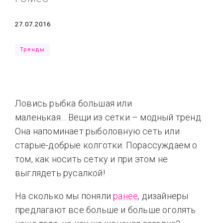
Типсы
Тренды
Тренды
Ты сможешь
Дата
27.07.2016
Это любовь
Тренды
Ловись рыбка большая или
маленькая… Вещи из сетки – модный тренд.
Она напоминает рыболовную сеть или
старые-добрые колготки. Порассуждаем о
том, как носить сетку и при этом не
выглядеть русалкой!
На сколько мы поняли
ранее
, дизайнеры
предлагают все больше и больше оголять