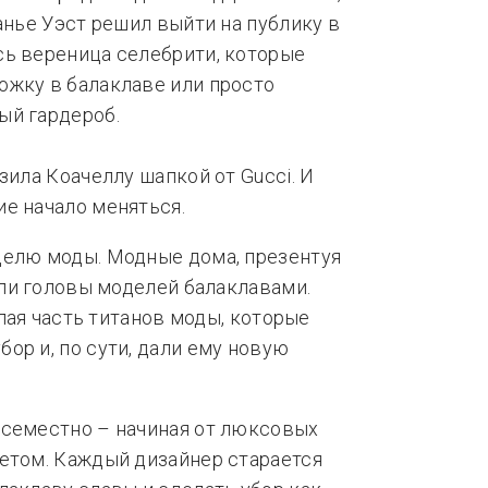
анье Уэст решил выйти на публику в
сь вереница селебрити, которые
ожку в балаклаве или просто
ый гардероб.
зила Коачеллу шапкой от Gucci. И
е начало меняться.
делю моды. Модные дома, презентуя
али головы моделей балаклавами.
алая часть титанов моды, которые
ор и, по сути, дали ему новую
всеместно – начиная от люксовых
етом. Каждый дизайнер старается