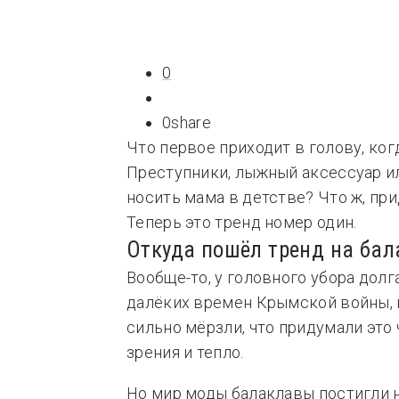
Типсы
Тре
Это любовь
0
0
share
Что первое приходит в голову, ко
Преступники, лыжный аксессуар и
носить мама в детстве? Что ж, пр
Теперь это тренд номер один.
Откуда пошёл тренд на бал
Вообще-то, у головного убора долг
далёких времен Крымской войны, 
сильно мёрзли, что придумали это 
зрения и тепло.
Но мир моды балаклавы постигли н