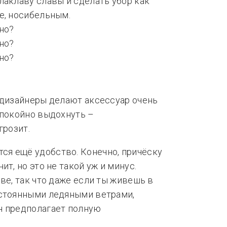
лаклаву славы и сделать убор как
е, носибельным.
 дизайнеры делают аксессуар очень
спокойно выдохнуть –
грозит.
я ещё удобство. Конечно, причёску
т, но это не такой уж и минус.
ве, так что даже если ты живешь в
остоянными ледяными ветрами,
н предполагает полную