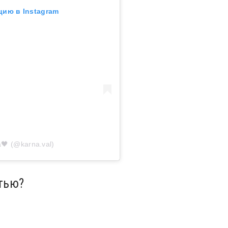
цию в Instagram
a🖤 (@karna.val)
тью?