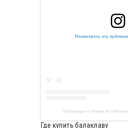
Посмотреть эту публика
Публикация от Nadya M | Aliexpr
Где купить балаклаву