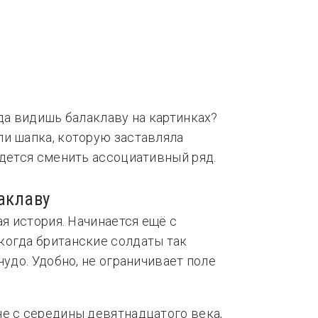
нды
Тренды
гда видишь балаклаву на картинках?
ли шапка, которую заставляла
идется сменить ассоциативный ряд.
аклаву
ая история. Начинается ещё с
когда британские солдаты так
чудо. Удобно, не ограничивает поле
е с середины девятнадцатого века,