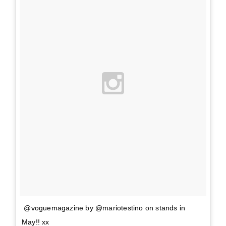
️ @voguemagazine by @mariotestino on stands in
May!! xx