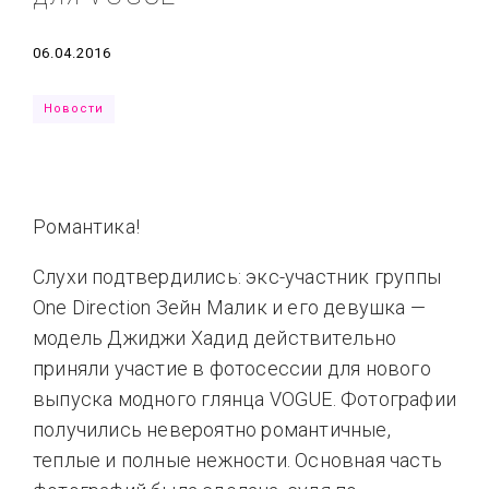
Типсы
Тренды
Тренды
Ты сможешь
Дата
06.04.2016
Это любовь
Новости
Романтика!
Слухи подтвердились: экс-участник группы
One Direction Зейн Малик и его девушка —
модель Джиджи Хадид действительно
приняли участие в фотосессии для нового
выпуска модного глянца VOGUE. Фотографии
получились невероятно романтичные,
теплые и полные нежности. Основная часть