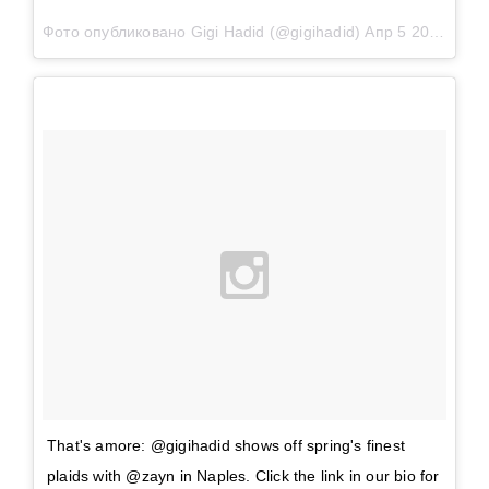
Фото опубликовано Gigi Hadid (@gigihadid)
Апр 5 2016 в 10:23 PDT
That's amore: @gigihadid shows off spring's finest
plaids with @zayn in Naples. Click the link in our bio for