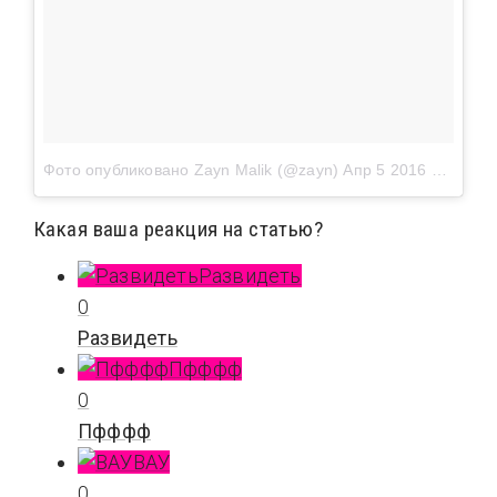
Фото опубликовано Zayn Malik (@zayn)
Апр 5 2016 в 12:06 PDT
Какая ваша реакция на статью?
Развидеть
0
Развидеть
Пфффф
0
Пфффф
ВАУ
0