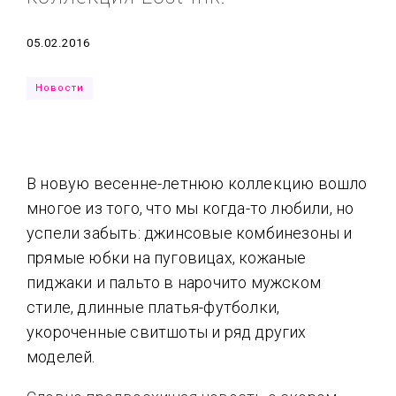
Типсы
Тренды
Тренды
Ты сможешь
Дата
05.02.2016
Это любовь
Новости
В новую весенне-летнюю коллекцию вошло
многое из того, что мы когда-то любили, но
успели забыть: джинсовые комбинезоны и
прямые юбки на пуговицах, кожаные
пиджаки и пальто в нарочито мужском
стиле, длинные платья-футболки,
укороченные свитшоты и ряд других
моделей.