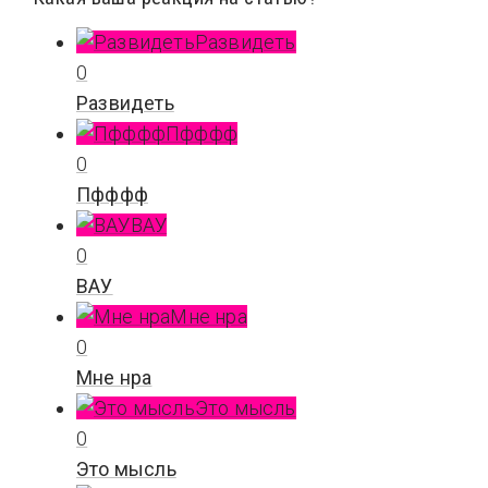
Развидеть
0
Развидеть
Пфффф
0
Пфффф
ВАУ
0
ВАУ
Мне нра
0
Мне нра
Это мысль
0
Это мысль