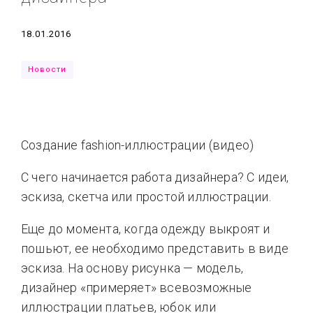
Типсы
Тренды
Тренды
Ты сможешь
Дата
18.01.2016
Это любовь
Новости
Создание fashion-иллюстрации (видео)
С чего начинается работа дизайнера? С идеи,
эскиза, скетча или простой иллюстрации.
Еще до момента, когда одежду выкроят и
пошьют, ее необходимо представить в виде
эскиза. На основу рисунка — модель,
дизайнер «примеряет» всевозможные
иллюстрации платьев, юбок или