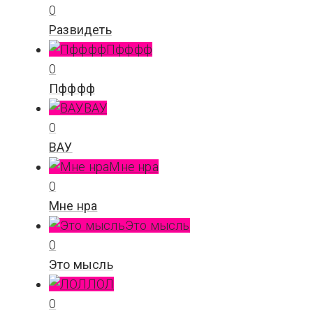
0
Развидеть
Пфффф
0
Пфффф
ВАУ
0
ВАУ
Мне нра
0
Мне нра
Это мысль
0
Это мысль
ЛОЛ
0