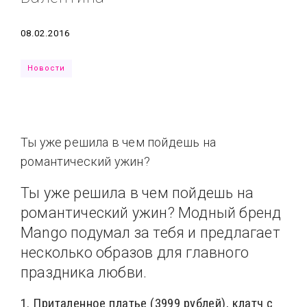
Типсы
Тренды
Тренды
Ты сможешь
Дата
08.02.2016
Это любовь
Новости
Ты уже решила в чем пойдешь на
романтический ужин?
Ты уже решила в чем пойдешь на
романтический ужин? Модный бренд
Mango подумал за тебя и предлагает
несколько образов для главного
праздника любви.
1. Приталенное платье (3999 рублей), клатч с