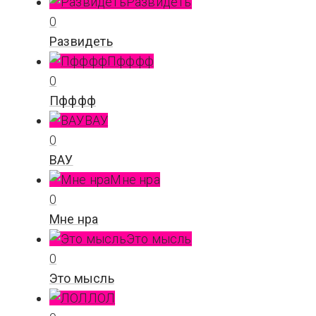
Развидеть
0
Развидеть
Пфффф
0
Пфффф
ВАУ
0
ВАУ
Мне нра
0
Мне нра
Это мысль
0
Это мысль
ЛОЛ