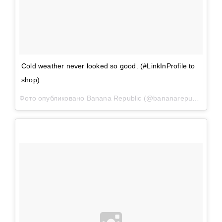
Cold weather never looked so good. (#LinkInProfile to
shop)
Фото опубликовано Banana Republic (@bananarepublic)
Ноя