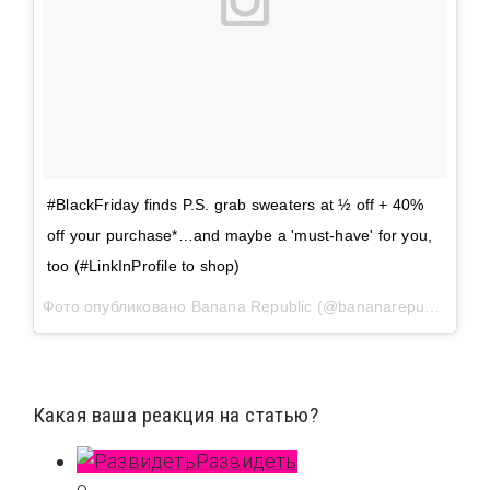
#BlackFriday finds P.S. grab sweaters at ½ off + 40%
off your purchase*…and maybe a 'must-have' for you,
too (#LinkInProfile to shop)
Фото опубликовано Banana Republic (@bananarepublic)
Ноя
Какая ваша реакция на статью?
Развидеть