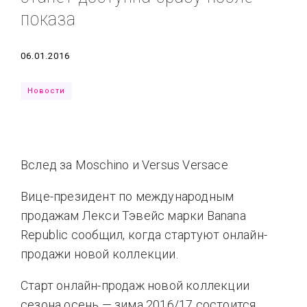
показа
Типсы
Тренды
Тренды
Ты сможешь
Это любовь
Дата
06.01.2016
Новости
Вслед за Moschino и Versus Versace
Вице-президент по международным
продажам Лекси Тэвейс марки Banana
Republic сообщил, когда стартуют онлайн-
продажи новой коллекции.
Старт онлайн-продаж новой коллекции
сезона осень — зима 2016/17 состоится