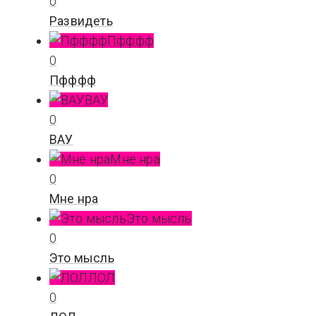
0
Развидеть
Пфффф
0
Пфффф
ВАУ
0
ВАУ
Мне нра
0
Мне нра
Это мысль
0
Это мысль
ЛОЛ
0