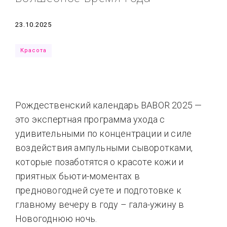
Типсы
Тренды
Тренды
Ты сможешь
Дата
23.10.2025
Это любовь
Красота
Рождественский календарь BABOR 2025 —
это экспертная программа ухода с
удивительными по концентрации и силе
воздействия ампульными сыворотками,
которые позаботятся о красоте кожи и
приятных бьюти-моментах в
предновогодней суете и подготовке к
главному вечеру в году – гала-ужину в
Новогоднюю ночь.