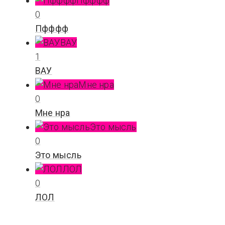
Пфффф
0
Пфффф
ВАУ
1
ВАУ
Мне нра
0
Мне нра
Это мысль
0
Это мысль
ЛОЛ
0
ЛОЛ