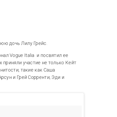
нды
Тренды
юю дочь Лилу Грейс.
л Vogue Italia и посвятил ее
х приняли участие не только Кейт
нитости, такие как Саша
рсун и Грей Сорренти, Эди и