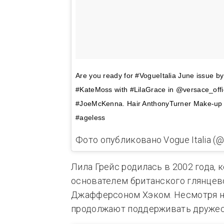
Are you ready for #VogueItalia June issue b
#KateMoss with #LilaGrace in @versace_offici
#JoeMcKenna. Hair AnthonyTurner Make-up 
#ageless
Фото опубликовано Vogue Italia (@
Лила Грейс родилась в 2002 года, 
основателем британского глянцев
Джафферсоном Хэком. Несмотря на 
продолжают поддерживать дружес