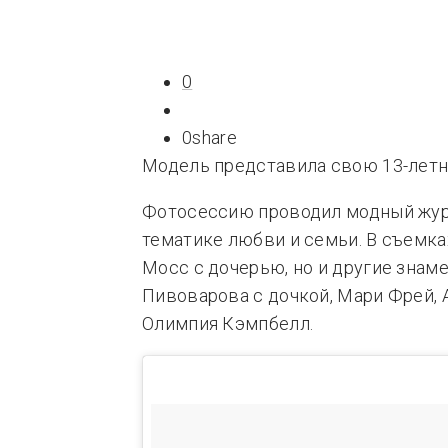
Типсы
Тре
Это любовь
0
0
share
Модель представила свою 13-летн
Фотосессию проводил модный журна
тематике любви и семьи. В съемка
Мосс с дочерью, но и другие знаме
Пивоварова с дочкой, Мари Фрей, А
Олимпия Кэмпбелл.