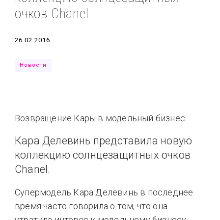
очков Chanel
Типсы
Тренды
Тренды
Ты сможешь
Это любовь
Дата
26.02.2016
Новости
Возвращение Кары в модельный бизнес
Кара Делевинь представила новую
коллекцию солнцезащитных очков
Chanel.
Супермодель Кара Делевинь в последнее
время часто говорила о том, что она
утратила интерес к модельному бизнесу.