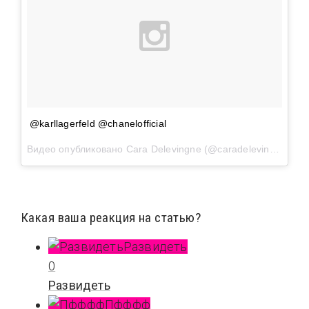
@karllagerfeld @chanelofficial
Видео опубликовано Cara Delevingne (@caradelevingne)
Фев
Какая ваша реакция на статью?
Развидеть
0
Развидеть
Пфффф