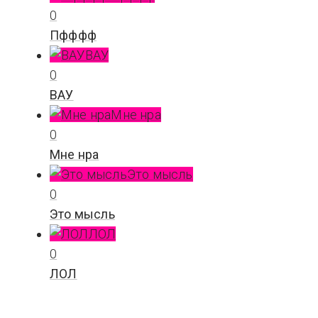
0
Пфффф
ВАУ
0
ВАУ
Мне нра
0
Мне нра
Это мысль
0
Это мысль
ЛОЛ
0
ЛОЛ