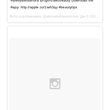
#alebyalessandra @cgonzalezbeauty Download the
#app: http://apple.co/1iwh3qy #beautytips
Фото опубликовано @alessandraambrosio
Дек 9 2015 в 4:11 PST