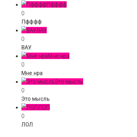
Пфффф
0
Пфффф
ВАУ
0
ВАУ
Мне нра
0
Мне нра
Это мысль
0
Это мысль
ЛОЛ
0
ЛОЛ