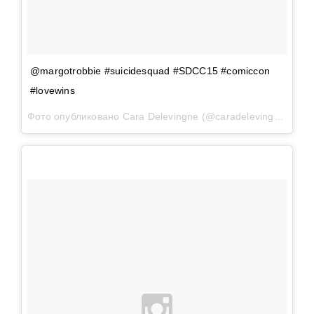
@margotrobbie #suicidesquad #SDCC15 #comiccon
#lovewins
Фото опубликовано Cara Delevingne (@caradelevingne)
Июл 