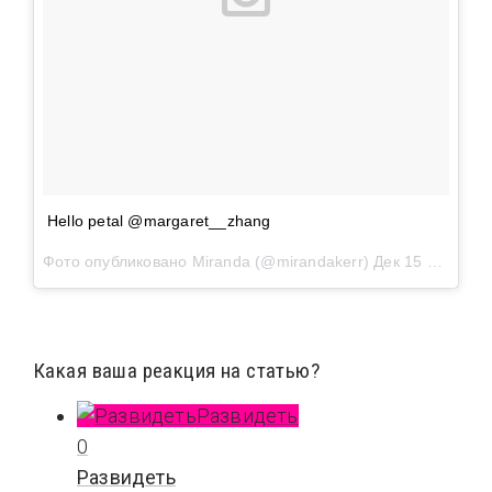
Hello petal @margaret__zhang
Фото опубликовано Miranda (@mirandakerr)
Дек 15 2015 в 8:05 PST
Какая ваша реакция на статью?
Развидеть
0
Развидеть