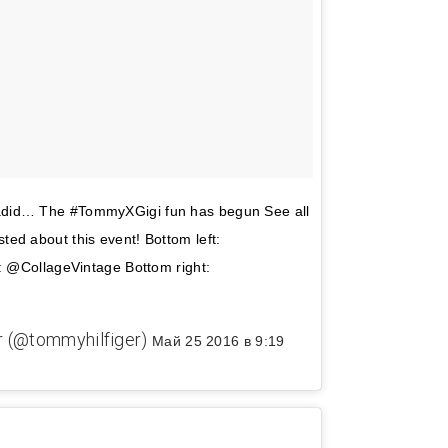
did… The #TommyXGigi fun has begun See all
d about this event! Bottom left:
: @CollageVintage Bottom right:
 (@tommyhilfiger)
Май 25 2016 в 9:19