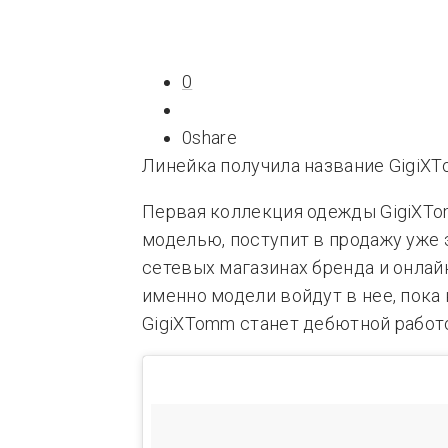
Типсы
Тре
Это любовь
0
0
share
Линейка получила название GigiXT
Первая коллекция одежды GigiXTo
моделью, поступит в продажу уже 
сетевых магазинах бренда и онлайн
именно модели войдут в нее, пока
GigiXTomm станет дебютной работ