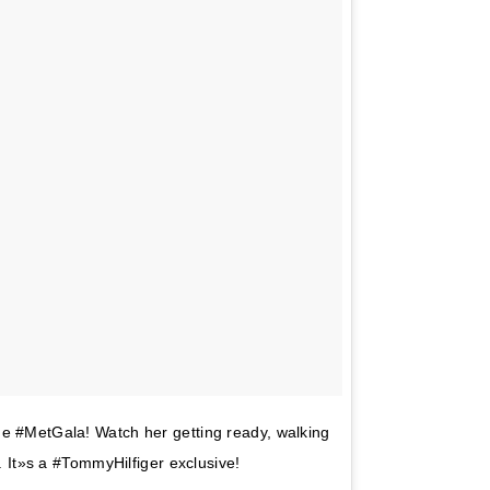
he #MetGala! Watch her getting ready, walking
s. It»s a #TommyHilfiger exclusive!