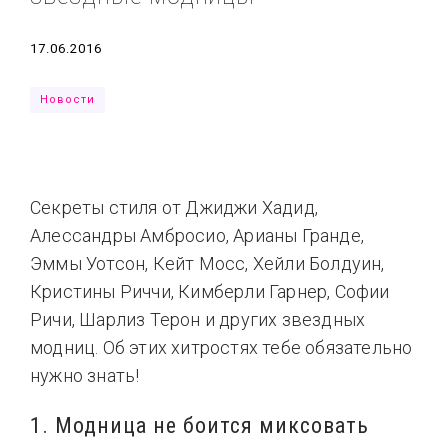
Типсы
Тренды
Тренды
Ты сможешь
Дата
17.06.2016
Это любовь
Новости
Секреты стиля от Джиджи Хадид,
Алессандры Амбросио, Арианы Гранде,
Эммы Уотсон, Кейт Мосс, Хейли Болдуин,
Кристины Риччи, Кимберли Гарнер, Софии
Ричи, Шарлиз Терон и других звездных
модниц. Об этих хитростях тебе обязательно
нужно знать!
1. Модница не боится миксовать