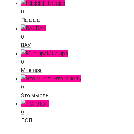
Пфффф
0
Пфффф
ВАУ
0
ВАУ
Мне нра
0
Мне нра
Это мысль
0
Это мысль
ЛОЛ
0
ЛОЛ