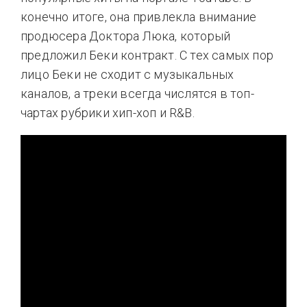
конечно итоге, она привлекла внимание
продюсера Доктора Люка, который
предложил Беки контракт. С тех самых пор
лицо Беки не сходит с музыкальных
каналов, а треки всегда числятся в топ-
чартах рубрики хип-хоп и R&B.