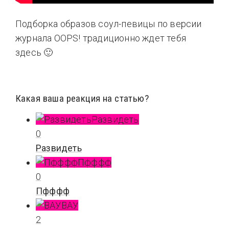
Подборка образов соул-певицы по версии
журнала OOPS! традиционно ждет тебя
здесь 🙂
Какая ваша реакция на статью?
Развидеть
0
Развидеть
Пфффф
0
Пфффф
ВАУ
2