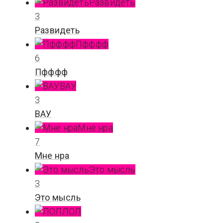
Развидеть
3
Развидеть
Пфффф
6
Пфффф
ВАУ
3
ВАУ
Мне нра
7
Мне нра
Это мысль
3
Это мысль
ЛОЛ