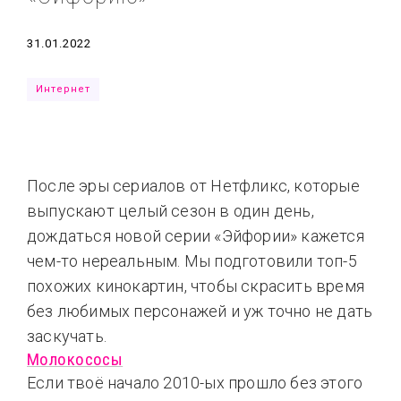
Типсы
Тренды
Тренды
Ты сможешь
Дата
31.01.2022
Это любовь
Интернет
После эры сериалов от Нетфликс, которые
выпускают целый сезон в один день,
дождаться новой серии «Эйфории» кажется
чем-то нереальным. Мы подготовили топ-5
похожих кинокартин, чтобы скрасить время
без любимых персонажей и уж точно не дать
заскучать.
Молокососы
Если твоё начало 2010-ых прошло без этого