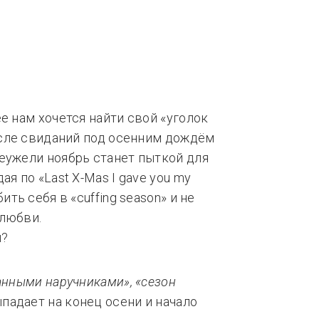
нды
Тренды
е нам хочется найти свой «уголок
после свиданий под осенним дождём
еужели ноябрь станет пыткой для
я по «Last X-Mas I gave you my
ить себя в «cuffing season» и не
 любви.
занными наручниками», «сезон
ыпадает на конец осени и начало