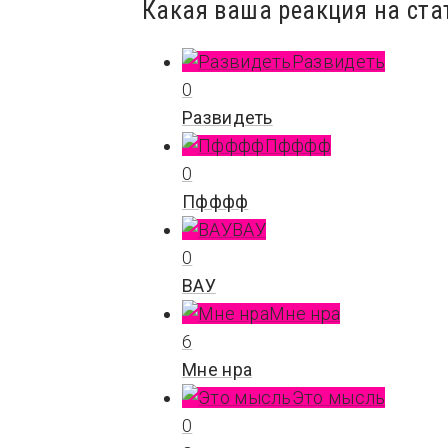
Какая ваша реакция на ста
Развидеть
0
Развидеть
Пфффф
0
Пфффф
ВАУ
0
ВАУ
Мне нра
6
Мне нра
Это мысль
0