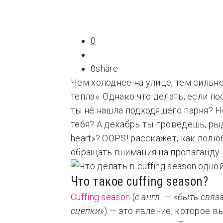
Типсы
Тре
Это любовь
0
0
share
Чем холоднее на улице, тем сильне
тепла». Однако что делать, если 
ты не нашла подходящего парня? Н
тебя? А декабрь ты проведешь, рыда
heart»? OOPS! расскажет, как полюб
обращать внимания на пропаганду
Что такое cuffing season?
Cuffing season
(
с англ. — «быть свя
сцепки»
) — это явление, которое в