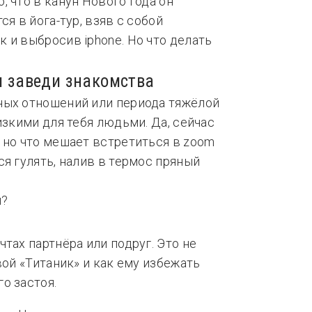
 что в канун Нового года он
я в йога-тур, взяв с собой
 и выбросив iphone. Но что делать
и заведи знакомства
ных отношений или периода тяжёлой
изкими для тебя людьми. Да, сейчас
 но что мешает встретиться в zoom
я гулять, налив в термос пряный
тах партнёра или подруг. Это не
вой «Титаник» и как ему избежать
о застоя.