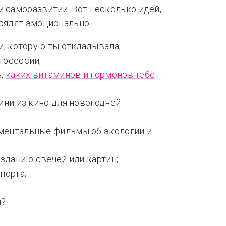
и саморазвитии. Вот несколько идей,
арядят эмоционально:
и, которую ты откладывала;
тосессии;
ь,
каких витаминов и гормонов тебе
ини из кино для новогодней
ментальные фильмы об экологии и
озданию свечей или картин;
порта;