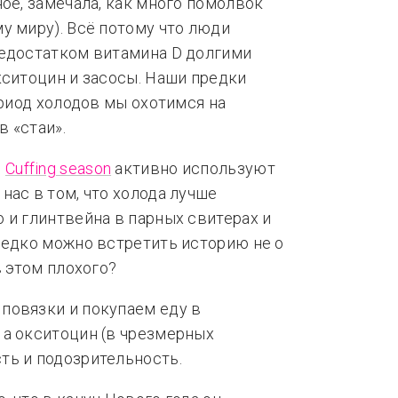
ое, замечала, как много помолвок
у миру). Всё потому что люди
недостатком витамина D долгими
кситоцин и засосы. Наши предки
ериод холодов мы охотимся на
 «стаи».
.
Cuffing season
активно используют
нас в том, что холода лучше
 и глинтвейна в парных свитерах и
редко можно встретить историю не о
в этом плохого?
повязки и покупаем еду в
 а окситоцин (в чрезмерных
ть и подозрительность.