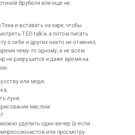
артиной Врубеля или ещё не
Тока и вставать на заре, чтобы
отреть TED-talk’и, а потом писать
у о себе и других никто не отменял,
время чему-то одному, а не всем
мир не разрушится и даже время на
шь:
усству или моде;
ка;
ть луки;
 рисовании маслом.
можно уделить один вечер (а если
 импрессионистов или просмотру