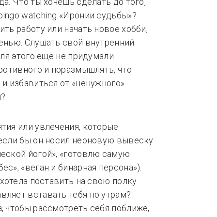
да. Что ты хочешь сделать до того,
bingo watching «Иронии судьбы»?
ить работу или начать новое хобби,
сенью. Слушать свой внутренний
(для этого еще не придумали
противного и поразмышлять, что
 и избавиться от «ненужного».
ятия или увлечения, которые
 если бы он носил неоновую вывеску
ческой йогой», «готовлю самую
ес», «веган и бинарная персона»).
ы хотела поставить на свою полку
вляет вставать тебя по утрам?
а, чтобы рассмотреть себя поближе,