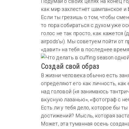
Подумай о своих целях на конец го
как мир захлестнёт шампанское и 
Если ты грезишь о том, чтобы смен
то пора собираться с духом уже о
голос не так просто, как кажется 
airpods’ы). Мы советуем пойти от 
«давит» на тебя в последнее время
Cоздай свой образ
В жизни человека обычно есть зан
определяют его как личность, как
над головой («я занимаюсь тантри
вкусную лазанью», «фотограф с неб
Есть ли у тебя дело, которое бы т
достижений? Мысль, которая заста
Может, эта туманная осень создан