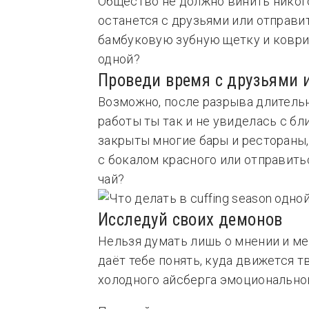
Общество не должно винить никого,
останется с друзьями или отправитс
бамбуковую зубную щетку и коврик
одной?
Проведи время с друзьями 
Возможно, после разрыва длитель
работы ты так и не увиделась с бл
закрыты многие бары и рестораны,
с бокалом красного или отправитьс
чай?
Исследуй своих демонов
Нельзя думать лишь о мнении и меч
даёт тебе понять, куда движется т
холодного айсберга эмоциональног