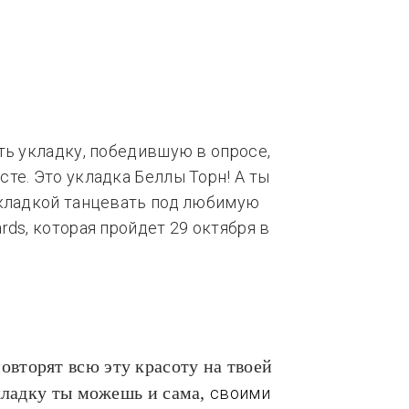
нды
Тренды
ть укладку, победившую в опросе,
те. Это укладка Беллы Торн!
А ты
укладкой танцевать под любимую
ds, которая пройдет 29 октября в
овторят всю эту красоту на твоей
укладку ты можешь и сама,
своими