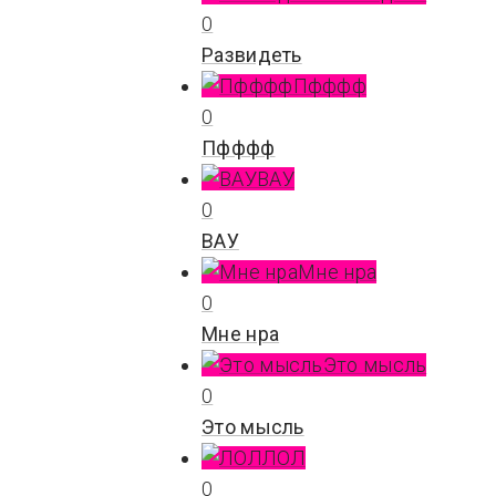
0
Развидеть
Пфффф
0
Пфффф
ВАУ
0
ВАУ
Мне нра
0
Мне нра
Это мысль
0
Это мысль
ЛОЛ
0