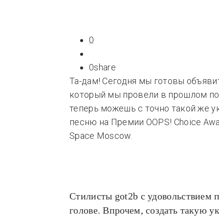
Типсы
Тре
Это любовь
0
0
share
Та-дам! Сегодня мы готовы объяви
который мы провели в прошлом пос
теперь можешь с точно такой же 
песню на Премии OOPS! Choice Awar
Space Moscow.
Стилисты
got2b
c удовольствием п
голове. Впрочем, создать такую 