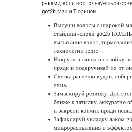
руками, если воспользуешься сов
got2b
Маши Тюриной:
Высуши волосы с широкой ма
стайлинг-спрей got2b ПОЛНЫ
высыхание волос, термозащит
технологии Ionic+.
Накрути локоны на плойку лю
пряди и подкручивай их от ли
Слегка расчеши кудри, собери
лица.
Замаскируй резинку. Для этог
ближе к затылку, аккуратно о
и закрепи кончик пряди неви
Зафиксируй укладку лаком 
микрораспыления и эффектом