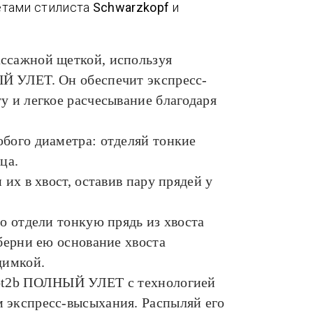
етами стилиста
Schwarzkopf
и
ссажной щеткой, используя
Й УЛЕТ. Он обеспечит экспресс-
у и легкое расчесывание благодаря
бого диаметра: отделяй тонкие
ца.
 их в хвост, оставив пару прядей у
о отдели тонкую прядь из хвоста
берни ею основание хвоста
димкой.
got2b ПОЛНЫЙ УЛЕТ с технологией
 экспресс-высыхания. Распыляй его