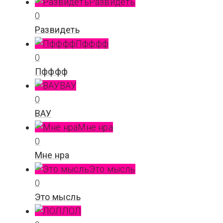
Развидеть
0
Развидеть
Пфффф
0
Пфффф
ВАУ
0
ВАУ
Мне нра
0
Мне нра
Это мысль
0
Это мысль
ЛОЛ