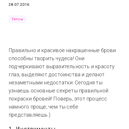
Дата
28.07.2016
Типсы
Тренды
Тренды
Ты сможешь
Типсы
Это любовь
Правильно и красивое накрашенные брови
способны творить чудеса! Они
подчеркивают выразительность и красоту
глаз, выделяют достоинства и делают
незаметными недостатки. Сегодня ты
узнаешь основные секреты правильной
покраски бровей! Поверь, этот процесс
намного проще, чем ты себе
представляешь:)