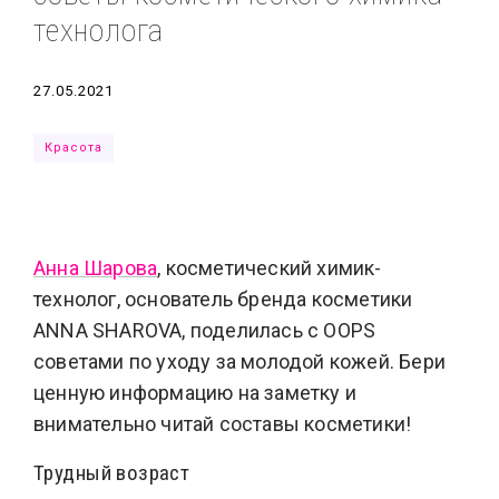
технолога
Типсы
Тренды
Тренды
Ты сможешь
Это любовь
Дата
27.05.2021
Красота
Анна Шарова
, косметический химик-
технолог, основатель бренда косметики
ANNA SHAROVA, поделилась с OOPS
советами по уходу за молодой кожей. Бери
ценную информацию на заметку и
внимательно читай составы косметики!
Трудный возраст