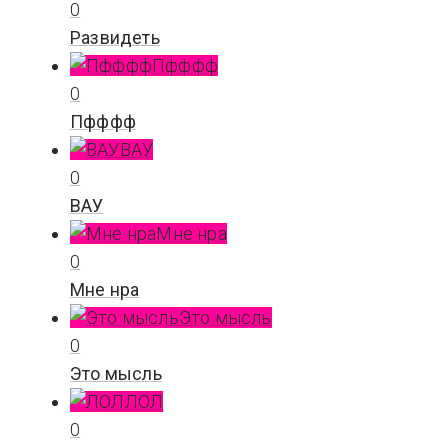
0
Развидеть
Пфффф
0
Пфффф
ВАУ
0
ВАУ
Мне нра
0
Мне нра
Это мысль
0
Это мысль
ЛОЛ
0