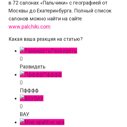
в 72 салонах «Пальчики» с географией от
Москвы до Екатеринбурга. Полный список
салонов можно найти на сайте
www.palchiki.com
Какая ваша реакция на статью?
Развидеть
0
Развидеть
Пфффф
0
Пфффф
ВАУ
0
ВАУ
Мне нра