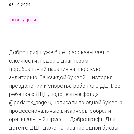
Дата
08.10.2024
Типсы
Тренды
Тренды
Ты сможешь
Без рубрики
Это любовь
Доброшрифт уже 6 лет рассказывает о
сложности людей с диагнозом
церебральный паралич на широкую
аудиторию. За каждой буквой – история
преодолений и упорства ребенка с ДЦП. 33
ребёнка с ДЦП, подопечные фонда
@podarok_angelu, написали по одной букве, а
профессиональные дизайнеры собрали
оригинальный шрифт – Доброшрифт. Для
детей с ДЦП даже написание одной буквы