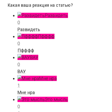
Какая ваша реакция на статью?
Развидеть
0
Развидеть
Пфффф
0
Пфффф
ВАУ
0
ВАУ
Мне нра
1
Мне нра
Это мысль
0