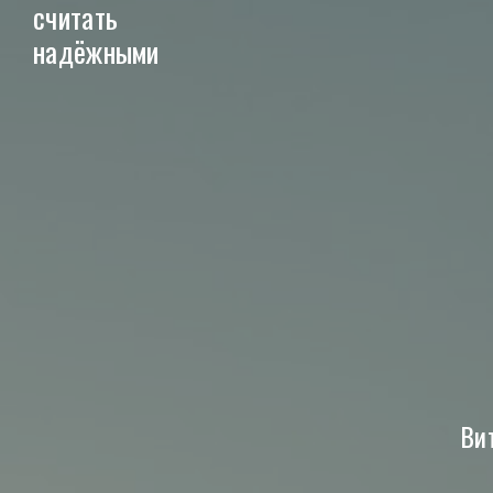
считать
надёжными
Ви