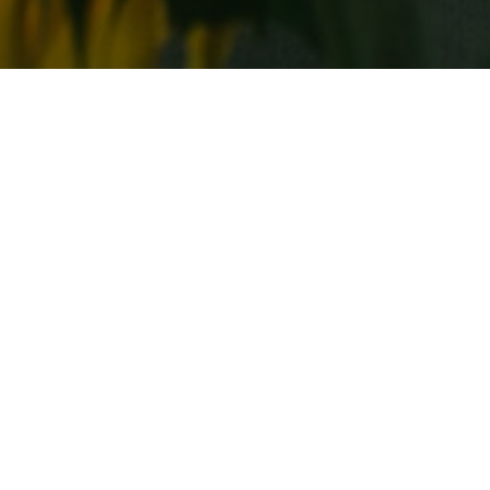
Альтернатива инъекционным
Все
методикам
кож
Без рубрики
Кра
Топ-3 самых ревнивых знака
8 о
зодиака: как с ними ужиться
нас
Гороскоп
Кра