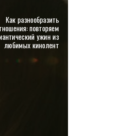
Как разнообразить
тношения: повторяем
мантический ужин из
любимых кинолент