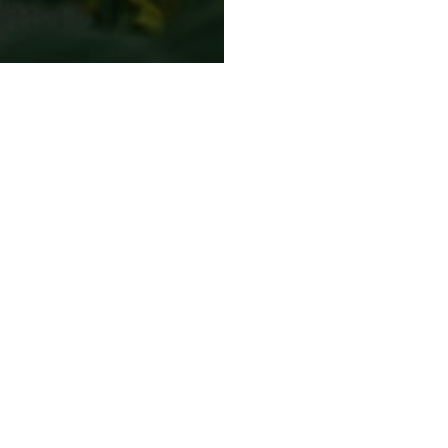
 самое важное о типах
Как накопить на мечту:
и
осознанные покупки,
наличные и мудборд
сота
Лайфхак
Мотиватор
ттенков для праздничного
Восстанавливающий
троения
комплекс для энергии,
увлажнения и молодости
сота
кожи