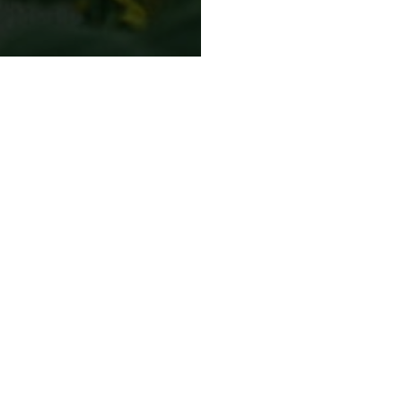
 самое важное о типах
Как накопить на мечту:
и
осознанные покупки,
наличные и мудборд
сота
Лайфхак
Мотиватор
ттенков для праздничного
Восстанавливающий
троения
комплекс для энергии,
увлажнения и молодости
сота
кожи