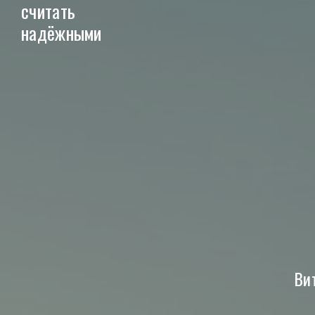
считать
надёжными
Ви