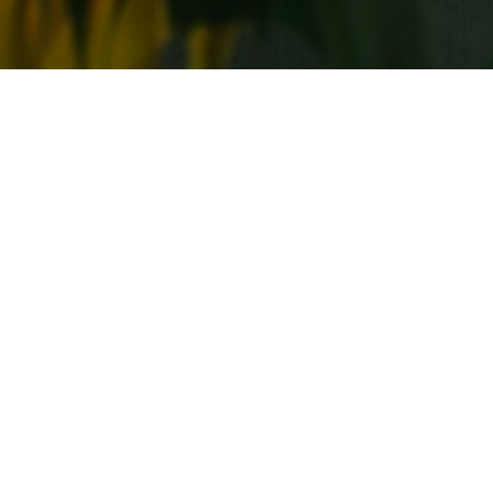
Альтернатива инъекционным
Все
методикам
кож
Без рубрики
Кра
Топ-3 самых ревнивых знака
8 о
зодиака: как с ними ужиться
нас
Гороскоп
Кра