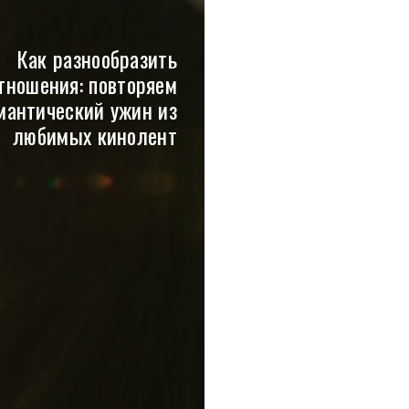
Как разнообразить
тношения: повторяем
мантический ужин из
любимых кинолент