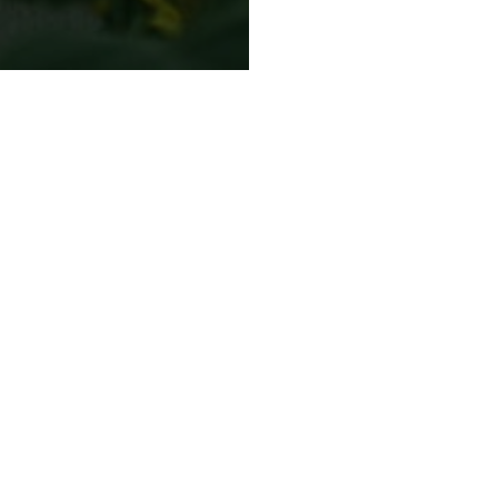
 самое важное о типах
Как накопить на мечту:
и
осознанные покупки,
наличные и мудборд
сота
Лайфхак
Мотиватор
ттенков для праздничного
Восстанавливающий
троения
комплекс для энергии,
увлажнения и молодости
сота
кожи