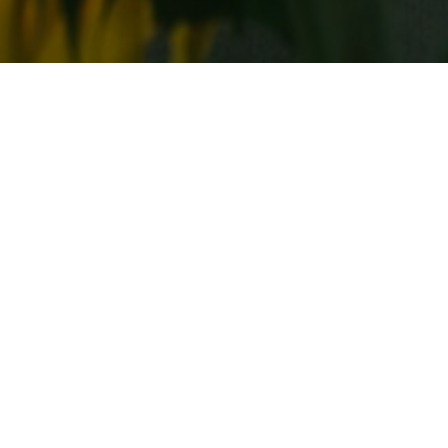
Альтернатива инъекционным
Все
методикам
кож
Без рубрики
Кра
Топ-3 самых ревнивых знака
8 о
зодиака: как с ними ужиться
нас
Гороскоп
Кра